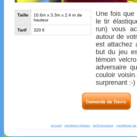
Une fois que
Taille
10.6m x 3.3m x 2.4 m de
hauteur
le tir élasti
run) vous ac
Tarif
320 €
autour de votr
est attachez 
but du jeu es
témoin velcro
adversaire q
couloir voisin
surprenant :-)
accueil
-
mentions légales
-
tarif locations
-
conditions de