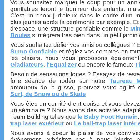
Vous souhaitez marquer le coup pour un anni
gonflables feront le bonheur des enfants, mai
C'est un choix judicieux dans le cadre d'un 
plus jeunes après la cérémonie par exemple. E
d'espace, une structure gonflable comme le
Min
Boules
s'intègrera très bien dans un petit jardin 
Vous souhaitez défier vos amis ou collègues ? 
Sumo Gonflable
et réglez vos comptes en toute
les plaisirs, nous vous proposons égalemen
Gladiateurs
,
l'Equalizer
ou encore le fameux
Ti
Besoin de sensations fortes ? Essayez de reste
folle séance de rodéo sur notre
Taureau 
amoureux de la glisse, prouvez votre agilité
Surf, de Snow ou de Skate
Vous êtes un comité d'entreprise et vous devez
un séminaire ? Nous avons des activités adapté
Team Building telles que
le Baby Foot Humain
trap laser extérieur
ou
Le ball-trap laser intéri
Nous avons à coeur le plaisir de vos convives
évènement. N'hésitez pas à nous joindre 